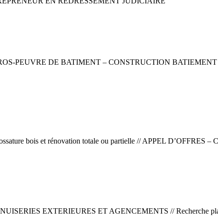
E REPRENEUR EN REDRESSEMENT JUDICIAIRE
UVRE DE BATIMENT – CONSTRUCTION BATIEMENT ET BETON PR
ns en ossature bois et rénovation totale ou partielle // APPEL 
S EXTERIEURES ET AGENCEMENTS // Recherche plan de cessio